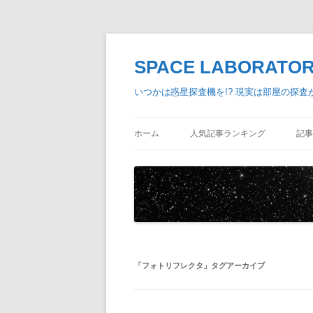
SPACE LABORA
いつかは惑星探査機を!? 現実は部屋の探
ホーム
人気記事ランキング
記事
「
フォトリフレクタ
」タグアーカイブ