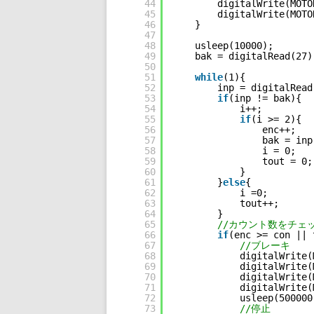
44
digitalWrite(MOTO
45
digitalWrite(MOTO
46
}
47
48
usleep(10000);       
49
bak = digitalRead(27)
50
51
while
(1){
52
inp = digitalRead
53
if
(inp != bak){  
54
i++;
55
if
(i >= 2){  
56
enc++;   
57
bak = inp
58
i = 0;
59
tout = 0;
60
}
61
}
else
{
62
i =0;
63
tout++;      
64
}
65
//カウント数をチェ
66
if
(enc >= con || 
67
//ブレーキ
68
digitalWrite(
69
digitalWrite(
70
digitalWrite(
71
digitalWrite(
72
usleep(500000
73
//停止