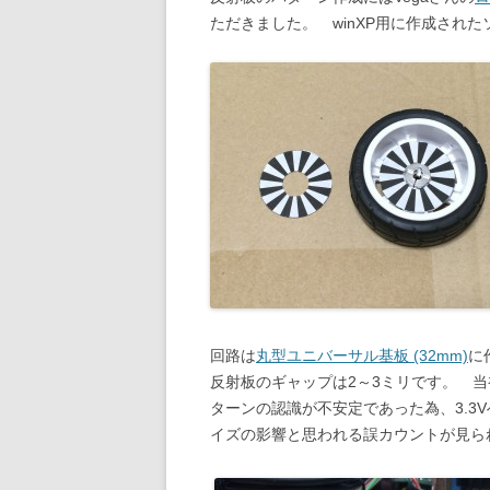
ただきました。 winXP用に作成された
回路は
丸型ユニバーサル基板 (32mm)
に
反射板のギャップは2～3ミリです。 
ターンの認識が不安定であった為、3.3
イズの影響と思われる誤カウントが見ら