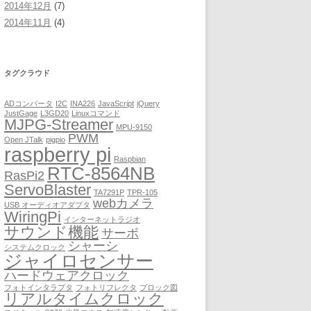
2014年12月
(7)
2014年11月
(4)
タグクラウド
ADコンバータ
I2C
INA226
JavaScript
jQuery
JustGage
L3GD20
Linuxコマンド
MJPG-Streamer
MPU-9150
PWM
Open JTalk
pigpio
raspberry pi
Raspbian
RTC-8564NB
RasPi2
ServoBlaster
TA7291P
TPR-105
webカメラ
USB オーディオアダプタ
WiringPi
インターネットラジオ
サウンド機能
サーボ
シャーシ
システムクロック
ジャイロセンサー
ハードウェアクロック
フォトインタラプタ
フォトリフレクタ
ブロック図
リアルタイムクロック