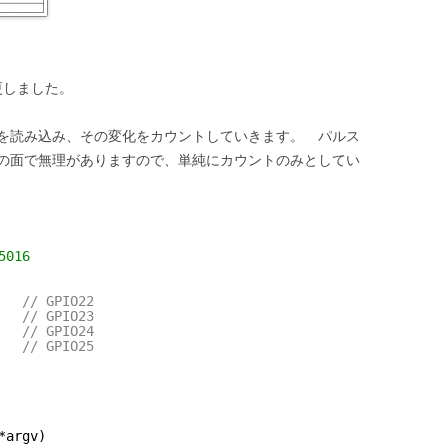
変更しました。
を読み込み、その変化をカウントしていきます。 パルス
の面で無理がありますので、単純にカウントのみとしてい
5016
   // GPIO22
   // GPIO23
   // GPIO24
   // GPIO25
*argv)