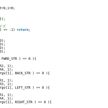
t=0,i=0;
]);
ライズ
) == -1) 
return
;
0);
0);
0);
0);
 FWRD_STR ) == 0 ){
R2, 1);
R4, 1);
rgv[1], BACK_STR ) == 0 ){
R1, 1);
R3, 1);
rgv[1], LEFT_STR ) == 0 ){
R1, 1);
R4, 1);
rgv[1], RIGHT_STR ) == 0 ){