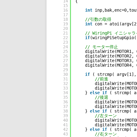
14
{
15
16
int
inp,bak,enc=0,tou
17
18
//引数の取得
19
int
con = atoi(argv[2
20
21
// WiringPi イニシャ
22
if
(wiringPiSetupGpio(
23
24
// モーター停止
25
digitalWrite(MOTOR1, 
26
digitalWrite(MOTOR2, 
27
digitalWrite(MOTOR3, 
28
digitalWrite(MOTOR4, 
29
30
if
( strcmp( argv[1],
31
//前進
32
digitalWrite(MOTO
33
digitalWrite(MOTO
34
} 
else
if
( strcmp( a
35
//後退
36
digitalWrite(MOTO
37
digitalWrite(MOTO
38
} 
else
if
( strcmp( a
39
//左ターン
40
digitalWrite(MOTO
41
digitalWrite(MOTO
42
} 
else
if
( strcmp( a
43
//右ターン