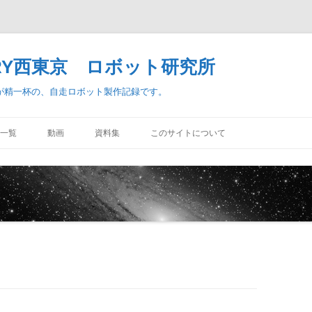
TORY西東京 ロボット研究所
査が精一杯の、自走ロボット製作記録です。
コ
ン
一覧
動画
資料集
このサイトについて
テ
ン
ツ
へ
ス
キ
ッ
プ