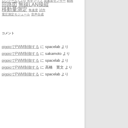
ロジクール C270
光学マウス
加速度センサー
動画
回路図
無線LAN操縦
移動量測定
角速度
試作
電圧測定モジュール
音声合成
コメント
pigpioでPWM制御する
に
spacelab
より
pigpioでPWM制御する
に
sakamoto
より
pigpioでPWM制御する
に
spacelab
より
pigpioでPWM制御する
に
高橋 寛文
より
pigpioでPWM制御する
に
spacelab
より