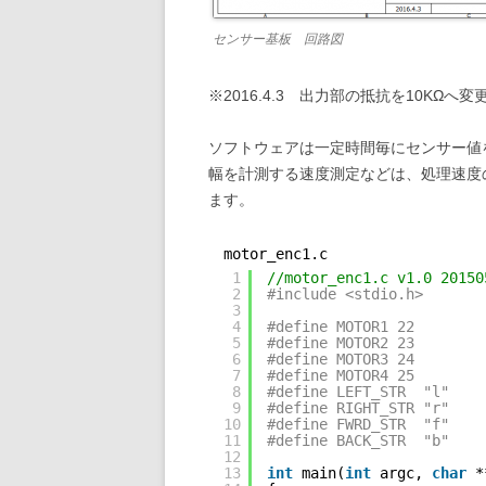
センサー基板 回路図
※2016.4.3 出力部の抵抗を10KΩへ
ソフトウェアは一定時間毎にセンサー値
幅を計測する速度測定などは、処理速度
ます。
motor_enc1.c
1
//motor_enc1.c v1.0 20150
2
#include <stdio.h>
3
4
#define MOTOR1 22        
5
#define MOTOR2 23        
6
#define MOTOR3 24        
7
#define MOTOR4 25        
8
#define LEFT_STR  "l"
9
#define RIGHT_STR "r"
10
#define FWRD_STR  "f"
11
#define BACK_STR  "b"
12
13
int
main(
int
argc, 
char
*