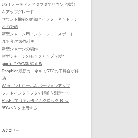
USB オーディオアダプタでサウンド機能
をアップグレード
サウンド機能の追加とインターネットラジ
オの受信
新型シャーシ用インターフェースボード
2016年の製作計画
新型シャーシの製作
新型シャーシのモックアップを製作
pigpioでPWM制御する
Raspbian最新カーネルでRTCの不具合が解
消
Webコントロールをバージョンアップ
フォトインタラプタで距離を測定する
RasPi2でリアルタイムクロック RTC-
8564NB を使用する
カテゴリー