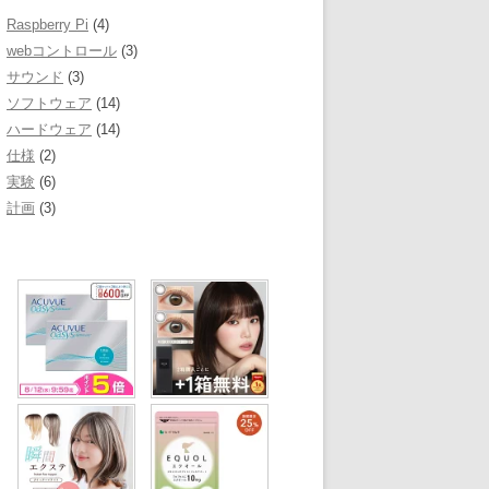
Raspberry Pi
(4)
webコントロール
(3)
サウンド
(3)
ソフトウェア
(14)
ハードウェア
(14)
仕様
(2)
実験
(6)
計画
(3)