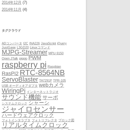
2014年12月
(7)
2014年11月
(4)
タグクラウド
ADコンバータ
I2C
INA226
JavaScript
jQuery
JustGage
L3GD20
Linuxコマンド
MJPG-Streamer
MPU-9150
PWM
Open JTalk
pigpio
raspberry pi
Raspbian
RTC-8564NB
RasPi2
ServoBlaster
TA7291P
TPR-105
webカメラ
USB オーディオアダプタ
WiringPi
インターネットラジオ
サウンド機能
サーボ
シャーシ
システムクロック
ジャイロセンサー
ハードウェアクロック
フォトインタラプタ
フォトリフレクタ
ブロック図
リアルタイムクロック