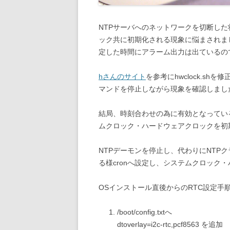
NTPサーバへのネットワークを切断し
ック共に初期化される現象に悩まされま
定した時間にアラーム出力は出ているの
hさんのサイト
を参考にhwclock.s
マンドを停止しながら現象を確認しまし
結局、時刻合わせの為に有効となってい
ムクロック・ハードウェアクロックを初
NTPデーモンを停止し、代わりにNTPク
る様cronへ設定し、システムクロック
OSインストール直後からのRTC設定手
/boot/config.txtへ
dtoverlay=i2c-rtc,pcf8563 を追加