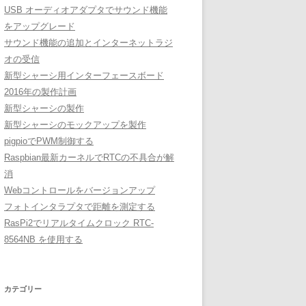
USB オーディオアダプタでサウンド機能
をアップグレード
サウンド機能の追加とインターネットラジ
オの受信
新型シャーシ用インターフェースボード
2016年の製作計画
新型シャーシの製作
新型シャーシのモックアップを製作
pigpioでPWM制御する
Raspbian最新カーネルでRTCの不具合が解
消
Webコントロールをバージョンアップ
フォトインタラプタで距離を測定する
RasPi2でリアルタイムクロック RTC-
8564NB を使用する
カテゴリー