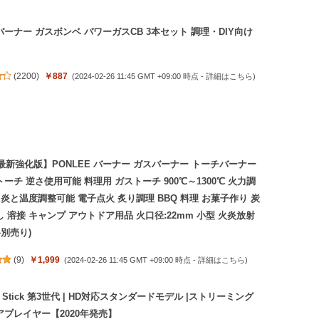
ーナー ガスボンベ パワーガスCB 3本セット 調理・DIY向け
(
2200
)
￥887
(2024-02-26 11:45 GMT +09:00 時点 -
詳細はこちら
)
4最新強化版】PONLEE バーナー ガスバーナー トーチバーナー
ーチ 逆さ使用可能 料理用 ガストーチ 900℃～1300℃ 火力調
 炎と温度調整可能 電子点火 炙り調理 BBQ 料理 お菓子作り 炭
 溶接 キャンプ アウトドア用品 火口径:22mm 小型 火炎放射
料別売り)
(
9
)
￥1,999
(2024-02-26 11:45 GMT +09:00 時点 -
詳細はこちら
)
 TV Stick 第3世代 | HD対応スタンダードモデル |ストリーミング
アプレイヤー【2020年発売】