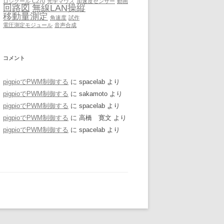
ロジクール C270
光学マウス
加速度センサー
動画
回路図
無線LAN操縦
移動量測定
角速度
試作
電圧測定モジュール
音声合成
コメント
pigpioでPWM制御する
に
spacelab
より
pigpioでPWM制御する
に
sakamoto
より
pigpioでPWM制御する
に
spacelab
より
pigpioでPWM制御する
に
高橋 寛文
より
pigpioでPWM制御する
に
spacelab
より