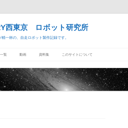
TORY西東京 ロボット研究所
査が精一杯の、自走ロボット製作記録です。
コ
ン
一覧
動画
資料集
このサイトについて
テ
ン
ツ
へ
ス
キ
ッ
プ