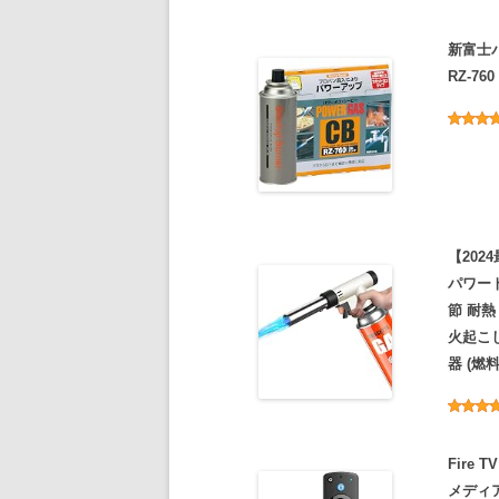
新富士バ
RZ-760
【202
パワート
節 耐熱
火起こし
器 (燃
Fire
メディ