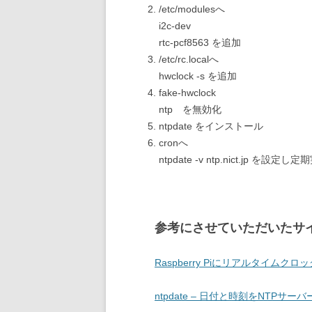
/etc/modulesへ
i2c-dev
rtc-pcf8563 を追加
/etc/rc.localへ
hwclock -s を追加
fake-hwclock
ntp を無効化
ntpdate をインストール
cronへ
ntpdate -v ntp.nict.jp を設定し
参考にさせていただいたサ
Raspberry Piにリアルタイム
ntpdate – 日付と時刻をNTPサーバ