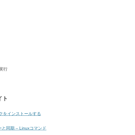
定期実行
イト
クロックをインストールする
ーと同期 – Linuxコマンド