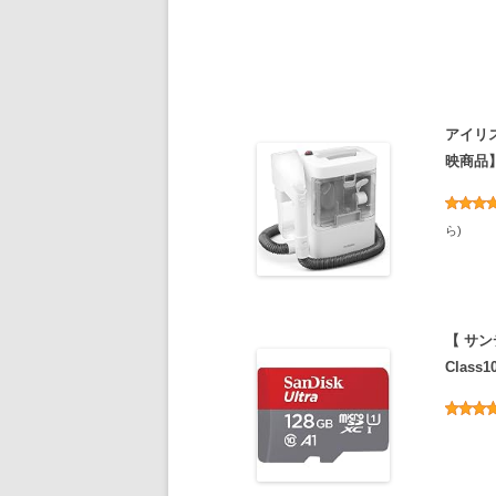
アイリ
映商品】
ら
)
【 サンデ
Class