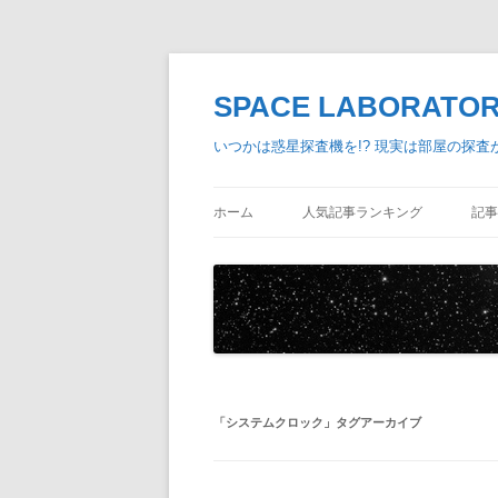
SPACE LABORA
いつかは惑星探査機を!? 現実は部屋の探
ホーム
人気記事ランキング
記事
「
システムクロック
」タグアーカイブ